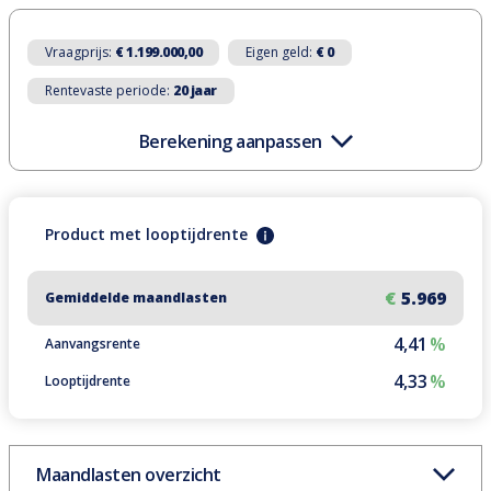
Vraagprijs:
€ 1.199.000,00
Eigen geld:
€ 0
Rentevaste periode:
20 jaar
Berekening aanpassen
Product
met
looptijdrente
€
5.969
Gemiddelde maandlasten
4,41
%
Aanvangsrente
4,33
%
Looptijdrente
Maandlasten overzicht