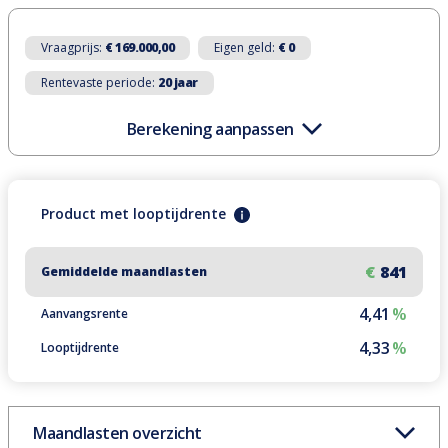
Vraagprijs:
€ 169.000,00
Eigen geld:
€ 0
Rentevaste periode:
20 jaar
Berekening aanpassen
Product
met
looptijdrente
€
841
Gemiddelde maandlasten
4,41
%
Aanvangsrente
4,33
%
Looptijdrente
Maandlasten overzicht