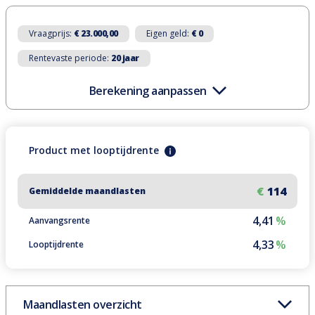
Vraagprijs:
€ 23.000,00
Eigen geld:
€ 0
Rentevaste periode:
20 jaar
Berekening aanpassen
Product
met
looptijdrente
€
114
Gemiddelde maandlasten
4,41
%
Aanvangsrente
4,33
%
Looptijdrente
Maandlasten overzicht