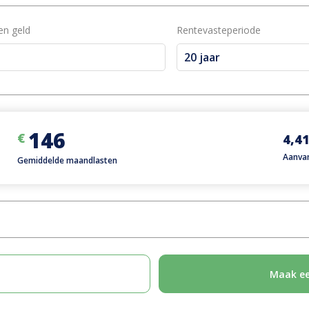
en geld
Rentevasteperiode
20 jaar
146
€
4,4
Aanva
Gemiddelde maandlasten
Maak een