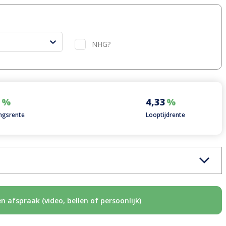
NHG?
1
%
4,33
%
ngsrente
Looptijdrente
 afspraak (video, bellen of persoonlijk)