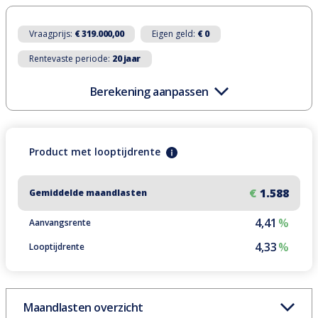
Vraagprijs:
€ 319.000,00
Eigen geld:
€ 0
Rentevaste periode:
20 jaar
Berekening aanpassen
Product
met
looptijdrente
€
1.588
Gemiddelde maandlasten
4,41
%
Aanvangsrente
4,33
%
Looptijdrente
Maandlasten overzicht