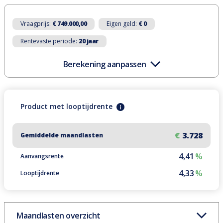
Vraagprijs:
€ 749.000,00
Eigen geld:
€ 0
Rentevaste periode:
20 jaar
Berekening aanpassen
Product
met
looptijdrente
€
3.728
Gemiddelde maandlasten
4,41
%
Aanvangsrente
4,33
%
Looptijdrente
Maandlasten overzicht